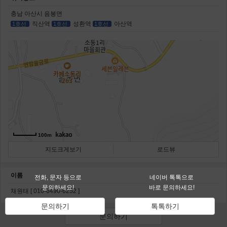
충남 아산시 음봉면
직산역
성환역
아산역
1호선
1호선
1호선
100m
지도크게보기
로드뷰
이름
전화, 문자 등으로
네이버 톡톡으로
문의하세요!
바로 문의하세요!
채원태 [
010-6490-6252
]
문의하기
톡톡하기
문의하기