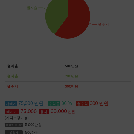
월매출
500만원
월지출
200만원
월수익
300만원
75,000 만원
36 %
300 만원
매매가
수익률
월수익
75,000
60,000
매매가
융자
만원
(가격조정가능)
5,000만원
총월세 보증금
500만원
총월세