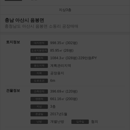
지상3층
충남 아산시 음봉면
충청남도 아산시 음봉면 소동리 공장매매
토지정보
998.35㎡
(302평)
대지면적
85.95㎡
(26평)
도로지분면적
1084.3㎡
(328평)
229만원/PY
총면적
계획관리지역
용도지역
공장용지
지목
6m
도로조건
건물정보
396.69㎡
(120평)
건축면적
661.16㎡
(200평)
연면적
3층
지상
2017년1월
준공일
개별난방
협의
난방
입주일