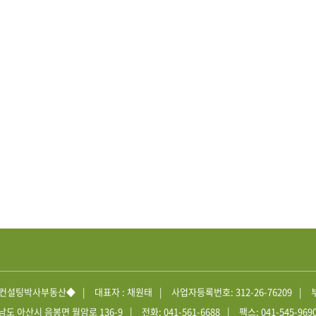
 ◆컨설팅박사부동산◆
대표자 : 채원태
사업자등록번호: 312-26-76209
남도 아산시 음봉면 월암로 136-9
전화: 041-561-6688
팩스: 041-545-969