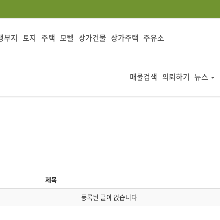
생부지
토지
주택
모텔
상가건물
상가주택
주유소
매물검색
의뢰하기
뉴스
제목
등록된 글이 없습니다.