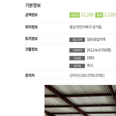
기본정보
21,280
2,128
금액정보
보증금
월세
위치정보
충남 천안서북구 성거읍
토지정보
일반공업지역
용도지역
건물정보
2512.4㎡
(760평)
건축면적
1993
준공일
즉시
입주일
문의처
신이사 [ 010-2793-5750 ]