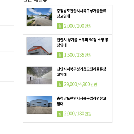
충청남도천안시서북구성거읍물류
창고임대
2,000
200
/
만원
월
천안시 성거읍 소우리 50평 소형 공
장임대
1,500
135
/
만원
월
천안시서북구성거읍모전리물류창
고임대
29,000
4,900
/
만원
월
충청남도천안시서북구입장면창고
임대
2,000
180
/
만원
월