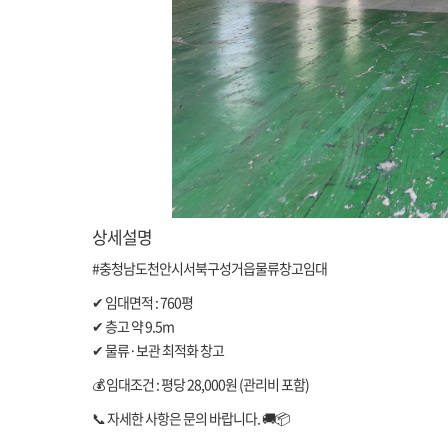
상세설명
#충청남도천안시서북구성거읍물류창고임대
✔ 임대면적 : 760평
✔ 층고 약 9.5m
✔ 물류·보관 최적화 창고
💰 임대조건 : 평당 28,000원 (관리비 포함)
📞 자세한 사항은 문의 바랍니다. 🚚📦