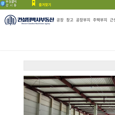
즐겨찾기
공장
창고
공장부지
주택부지
근