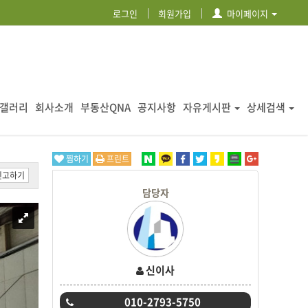
로그인
회원가입
마이페이지
갤러리
회사소개
부동산QNA
공지사항
자유게시판
상세검색
찜하기
프린트
신고하기
담당자
신이사
010-2793-5750