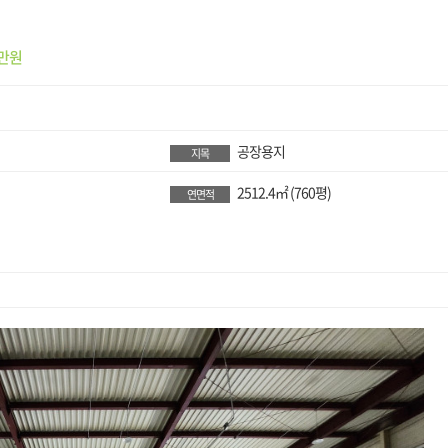
만원
공장용지
지목
2512.4㎡
(760평)
연면적